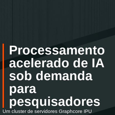
Home
Gcore
Sob
ataque?
Serviços
DNS hosting
Processamento
Segurança online
acelerado de IA
Anti-DDos
Web application security
WAAP/WAF
sob demanda
Plataforma de streaming
para
Baixa latência, transmissão
ao vivo
pesquisadores
Hospedagem de vídeo e
transmissão
infraestrutura para
Um cluster de servidores Graphcore IPU