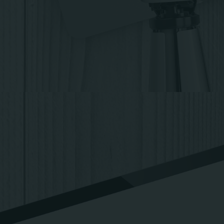
Proteção para servidores
de jogos
CDN para E-commerce
CDN para jogos
CDN para vídeo
Cloud para serviços
financeiros
Contato
Empresa
X