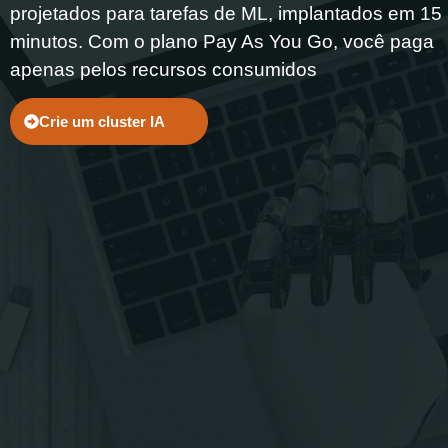
transmissão de vídeo
projetados para tarefas de ML, implantados em 15
Vídeo em tempo real e
minutos.
Com o plano Pay As You Go, você paga
webRTC
apenas pelos recursos consumidos
IA e machine learning
Nuvem de ia IPU
Crie um cluster IA
Infraestrutura de nuvem IA
GPU
Gerador de imagens IA
Tradução de fala para
textos IA
Processamento de IA
acelerado para
pesquisadores
CDN
Cloud
Image stack
Soluções
Posicionamento
Empresarial