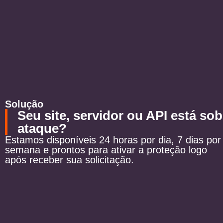
Home
Gcore
Sob
ataque?
Serviços
DNS hosting
Segurança online
Solução
Seu site, servidor ou API está sob
Anti-DDos
Web application security
ataque?
WAAP/WAF
Estamos disponíveis 24 horas por dia, 7 dias por
semana e prontos para ativar a proteção logo
Plataforma de streaming
após receber sua solicitação.
Baixa latência, transmissão
ao vivo
Hospedagem de vídeo e
transmissão
infraestrutura para